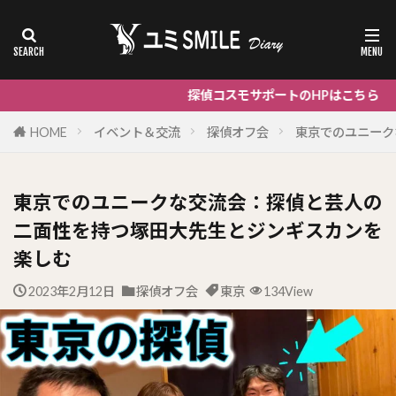
探偵コスモサポートのHPはこちら
HOME
イベント＆交流
探偵オフ会
東京でのユニーク
東京でのユニークな交流会：探偵と芸人の
二面性を持つ塚田大先生とジンギスカンを
楽しむ
2023年2月12日
探偵オフ会
東京
134View