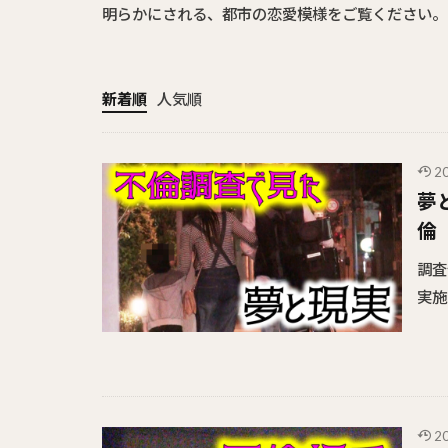
明らかにされる、都市の恋愛模様をご覧ください。
新着順
人気順
2
夢
倫
調査
実施
2