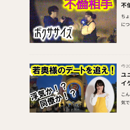
不
ち
につ
2
ユ
イ
こん
気で