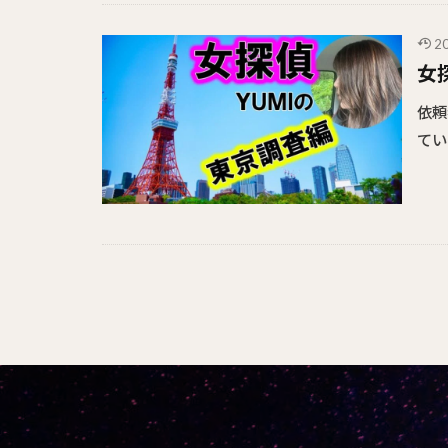
2
女
依頼
てい